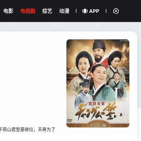
电影
电视剧
综艺
动漫
APP
子燕山君登基继位，天寿为了