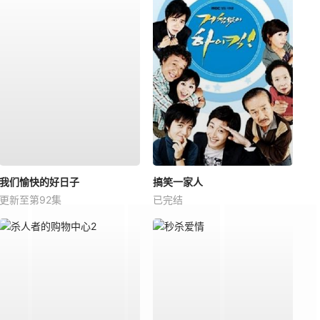
我们愉快的好日子
搞笑一家人
更新至第92集
已完结