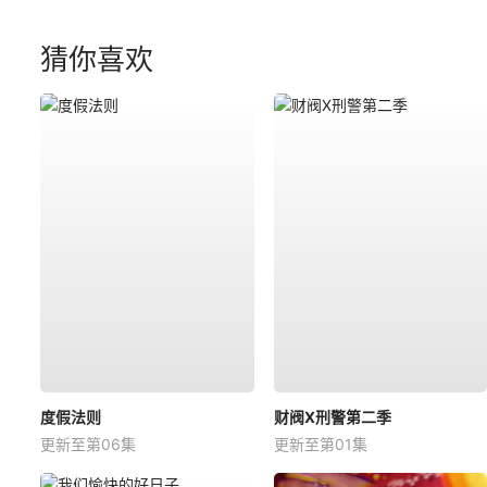
猜你喜欢
度假法则
财阀X刑警第二季
更新至第06集
更新至第01集