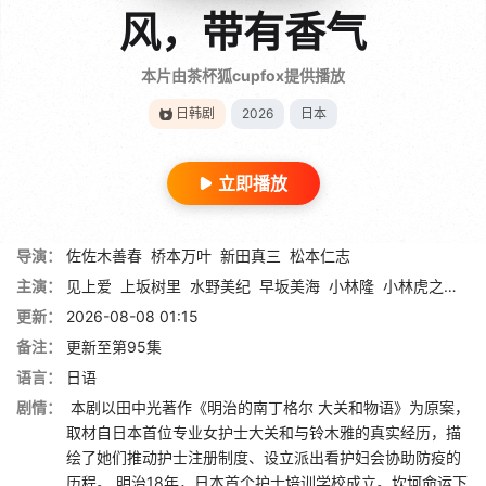
风，带有香气
本片由茶杯狐cupfox提供播放
日韩剧
2026
日本
立即播放
导演：
佐佐木善春
桥本万叶
新田真三
松本仁志
主演：
见上爱
上坂树里
水野美纪
早坂美海
小林隆
小林虎之介
津
更新：
2026-08-08 01:15
备注：
更新至第95集
语言：
日语
剧情：
本剧以田中光著作《明治的南丁格尔 大关和物语》为原案，
取材自日本首位专业女护士大关和与铃木雅的真实经历，描
绘了她们推动护士注册制度、设立派出看护妇会协助防疫的
历程。 明治18年，日本首个护士培训学校成立。坎坷命运下