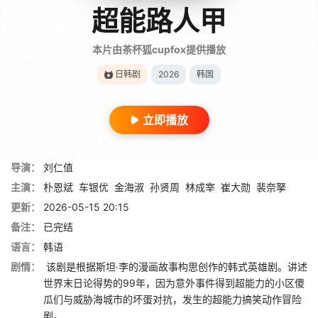
超能路人甲
本片由茶杯狐cupfox提供播放
日韩剧
2026
韩国
立即播放
导演：
刘仁值
主演：
朴恩斌
车银优
金海淑
孙贤周
林成宰
崔大勋
裴奈拏
更新：
2026-05-15 20:15
备注：
已完结
语言：
韩语
剧情：
该剧是根据斯坦·李的漫画故事构思创作的韩式英雄剧。讲述
世界末日论得势的99年，因为意外事件得到超能力的小区傻
瓜们与威胁海城市的坏蛋对抗，发生的超能力搞笑动作冒险
剧。