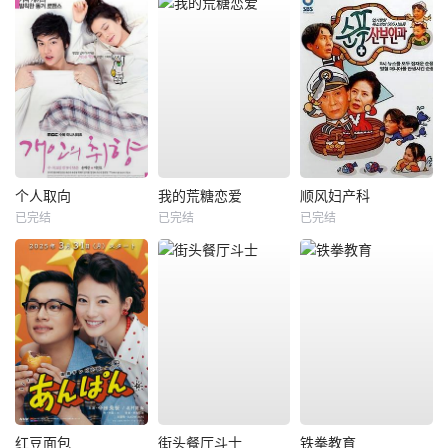
个人取向
我的荒糖恋爱
顺风妇产科
已完结
已完结
已完结
红豆面包
街头餐厅斗士
铁拳教育