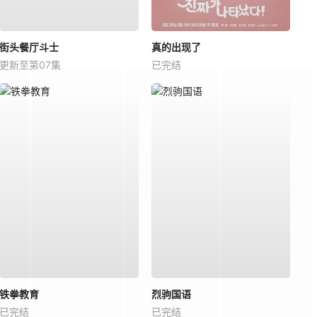
街头餐厅斗士
真的出现了
更新至第07集
已完结
铁拳教育
烈驹国语
已完结
已完结