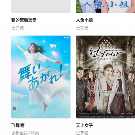
我的荒糖恋爱
人鱼小姐
已完结
已完结
飞舞吧！
天上女子
更新至第116集
已完结