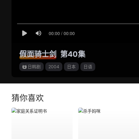
假面骑士剑
第40集
日韩剧
2004
日本
日语
猜你喜欢