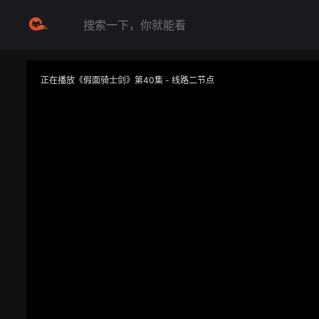
正在播放《假面骑士剑》第40集 - 线路二节点
提醒
不要轻易相信视频中的任何广告，谨防上当受骗
技巧
如遇视频无法播放或加载速度慢，可尝试切换播放线路