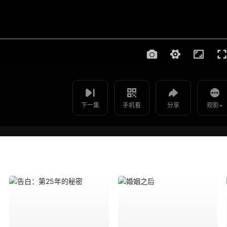
使用 手机浏览器 扫码观看
影片报错
假面骑士剑 - 第40集
如遇无法播放请提交给我们
下一集
手机看
分享
观影+