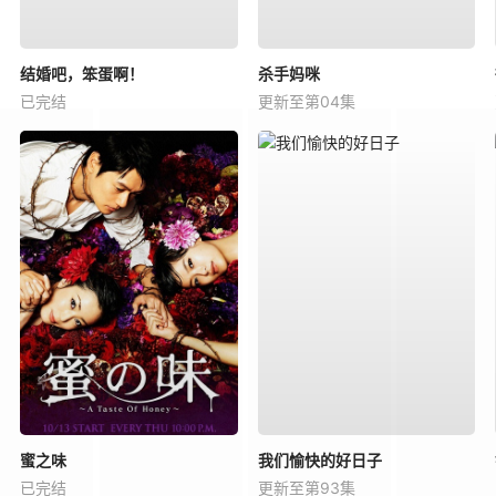
结婚吧，笨蛋啊！
杀手妈咪
已完结
更新至第04集
蜜之味
我们愉快的好日子
已完结
更新至第93集