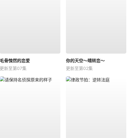
第37集
第38集
第39集
第40集
第41集
第42集
第43集
第44集
毛骨悚然的恋爱
你的天空～晴转恋～
第45集
第46集
更新至第07集
更新至第02集
第47集
第48集
第49集