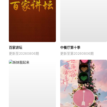
百家讲坛
中餐厅第十季
更新至20260806期
更新至第20260806期