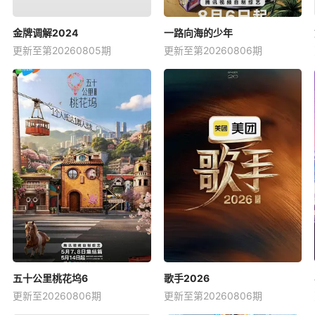
金牌调解2024
一路向海的少年
更新至第20260805期
更新至第20260806期
五十公里桃花坞6
歌手2026
更新至20260806期
更新至第20260806期