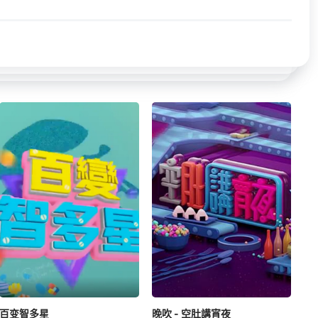
百变智多星
晚吹 - 空肚講宵夜