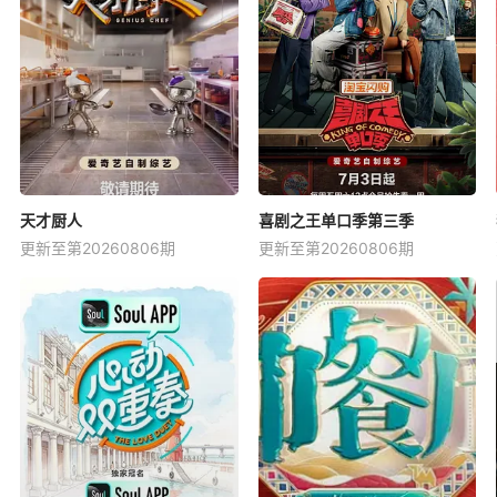
天才厨人
喜剧之王单口季第三季
更新至第20260806期
更新至第20260806期