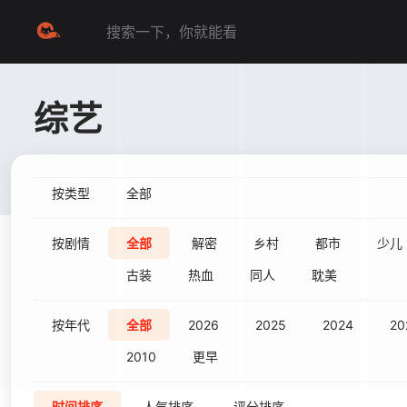
综艺
按类型
全部
按剧情
全部
解密
乡村
都市
少儿
古装
热血
同人
耽美
按年代
全部
2026
2025
2024
20
2010
更早
时间排序
人气排序
评分排序