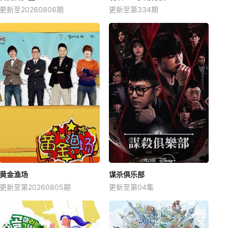
更新至20260806期
更新至第334期
黄金渔场
谋杀俱乐部
更新至第20260805期
更新至第04集