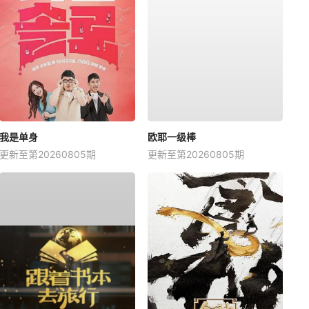
我是单身
欧耶一级棒
更新至第20260805期
更新至第20260805期